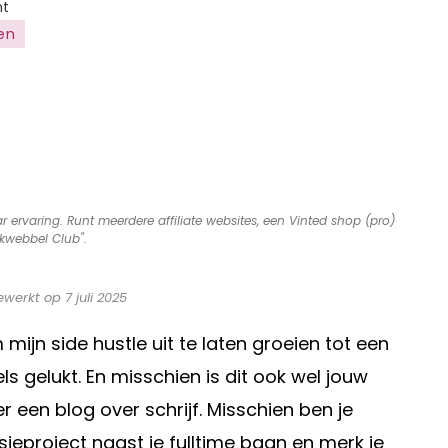
on
nt
Hoe
en
kun
je
jouw
side
hustle
opschalen
naar
ar ervaring. Runt meerdere affiliate websites, een Vinted shop (pro)
kwebbel Club".
een
volwaardige
onderneming?
ewerkt op 7 juli 2025
ijn side hustle uit te laten groeien tot een
els gelukt. En misschien is dit ook wel jouw
r een blog over schrijf. Misschien ben je
eproject naast je fulltime baan en merk je