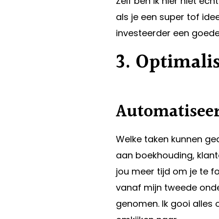
Zelf ben ik hier niet ech
als je een super tof id
investeerder een goede 
3. Optimalis
Automatiseer
Welke taken kunnen ge
aan boekhouding, klante
jou meer tijd om je te f
vanaf mijn tweede ond
genomen. Ik gooi alles o