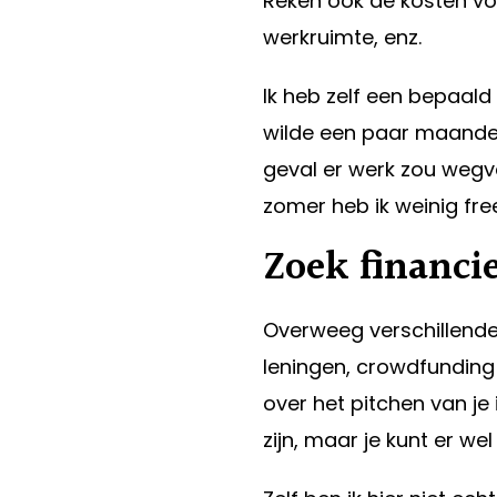
Reken ook de kosten voo
werkruimte, enz.
Ik heb zelf een bepaald
wilde een paar maanden
geval er werk zou wegva
zomer heb ik weinig fre
Zoek financi
Overweeg verschillende
leningen, crowdfunding 
over het pitchen van je
zijn, maar je kunt er we