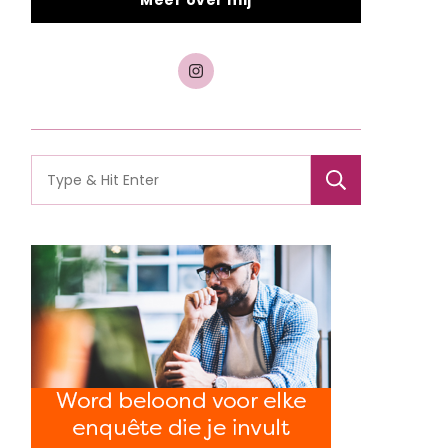
Meer over mij
Search
for: