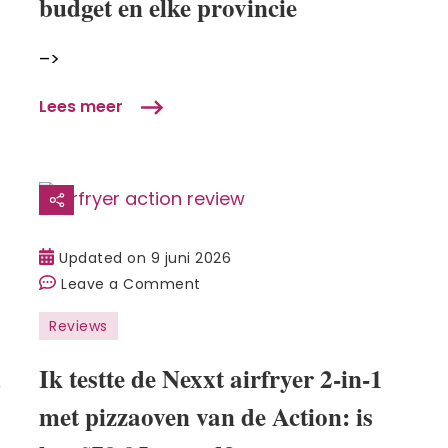
budget en elke provincie
2026:
voor
–>
elk
budget
Lees meer
en
elke
provincie
Updated on
9 juni 2026
on
Leave a Comment
Ik
Reviews
testte
de
d
Ik testte de Nexxt airfryer 2-in-1
Nexxt
met pizzaoven van de Action: is
airfryer
2-