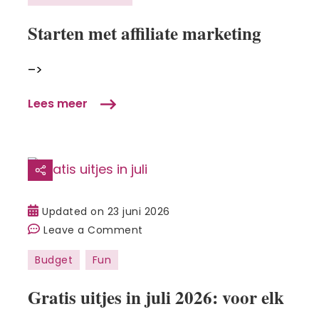
marketing
Starten met affiliate marketing
ant
–>
Lees meer
Updated on
23 juni 2026
on
Leave a Comment
Gratis
Budget
Fun
uitjes
in
Gratis uitjes in juli 2026: voor elk
juli