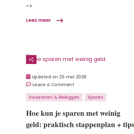
–>
ik
ervan
Lees meer
Updated on
26 mei 2026
on
Leave a Comment
Hoe
Investeren & Beleggen
Sparen
kun
je
Hoe kun je sparen met weinig
sparen
geld: praktisch stappenplan + tip
met
weinig