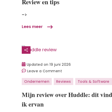
Review en tips
en
tips
–>
Lees meer
Updated on
19 juni 2026
on
Leave a Comment
Mijn
Ondernemen
Reviews
Tools & Software
review
over
Mijn review over Huddle: dit vin
Huddle:
ik ervan
dit
vind