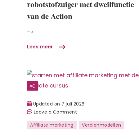
robotstofzuiger met dweilfunctie
Hombli
smart
van de Action
robotstofzuiger
met
–>
dweilfunctie
van
Lees meer
de
Action
Updated on
7 juli 2026
on
Leave a Comment
Review
Affiliate marketing
Verdienmodellen
Super
affiliate