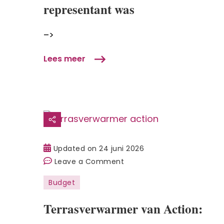
representant was
toen
ik
–>
represent
was
Lees meer
Updated on
24 juni 2026
on
Leave a Comment
Terrasverwarmer
Budget
van
Action:
Terrasverwarmer van Action:
Review