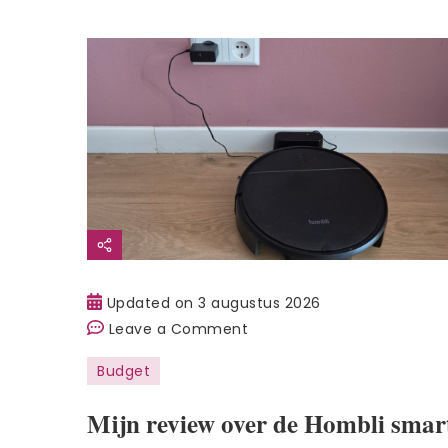
Updated on
3 augustus 2026
on
Leave a Comment
Mijn
Budget
review
over
Mijn review over de Hombli smar
de