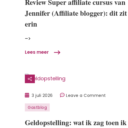
Review Super affiliate cursus van
cursus
Jennifer (Affiliate blogger): dit zit
van
Jennifer
erin
(Affiliate
blogger):
–>
dit
zit
Lees meer
erin
on
3 juli 2026
Leave a Comment
Geldopstel
Gastblog
wat
ik
Geldopstelling: wat ik zag toen ik
zag