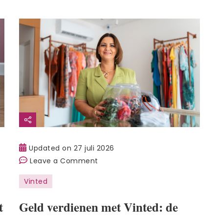
Updated on
27 juli 2026
on
Leave a Comment
Geld
Vinted
verdienen
met
t
Geld verdienen met Vinted: de
Vinted: