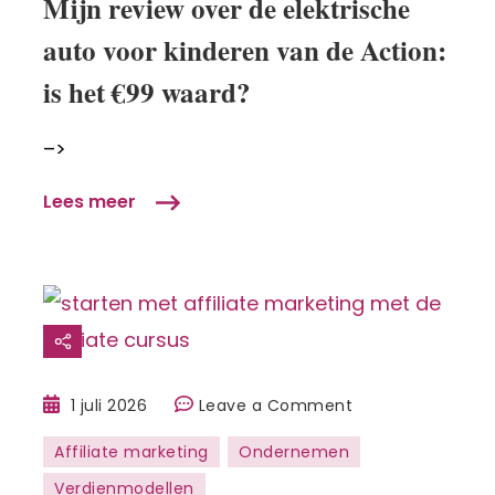
Mijn review over de elektrische
de
auto voor kinderen van de Action:
elektrische
auto
is het €99 waard?
voor
kinderen
–>
van
de
Lees meer
Action:
is
het
€99
waard?
ling:
on
1 juli 2026
Leave a Comment
Starten
Affiliate marketing
Ondernemen
met
Verdienmodellen
affiliate