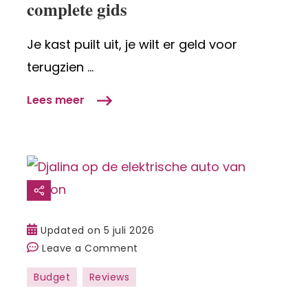
complete gids
de
complete
Je kast puilt uit, je wilt er geld voor
gids
terugzien …
Lees meer
Updated on
5 juli 2026
on
Leave a Comment
Mijn
Budget
Reviews
review
over