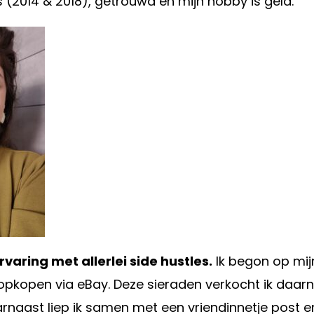
 (2014 & 2018), getrouwd en mijn hobby is geld.
ervaring met allerlei side hustles.
Ik begon op mij
 opkopen via eBay. Deze sieraden verkocht ik daar
naast liep ik samen met een vriendinnetje post en