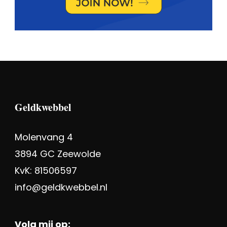
Geldkwebbel
Molenvang 4
3894 GC Zeewolde
KvK: 81506597
info@geldkwebbel.nl
Volg mij op: