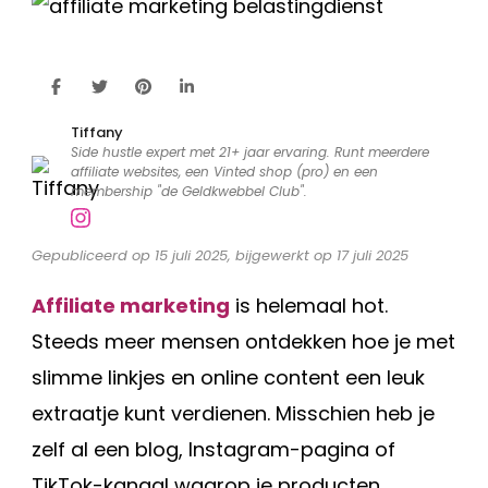
hoe
zit
het?
Tiffany
Side hustle expert met 21+ jaar ervaring. Runt meerdere
affiliate websites, een Vinted shop (pro) en een
membership "de Geldkwebbel Club".
Gepubliceerd op 15 juli 2025, bijgewerkt op 17 juli 2025
Affiliate marketing
is helemaal hot.
Steeds meer mensen ontdekken hoe je met
slimme linkjes en online content een leuk
extraatje kunt verdienen. Misschien heb je
zelf al een blog, Instagram-pagina of
TikTok-kanaal waarop je producten