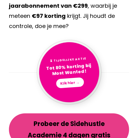
jaarabonnement van €299
, waarbij je
meteen
€97 korting
krijgt. Jij houdt de
controle, doe je mee?
⏳ TIJDELIJKE ACTIE
Tot 80% korting bij
Most Wanted!
Klik hier →
Probeer de Sidehustle
Academie 4 dagen gratis