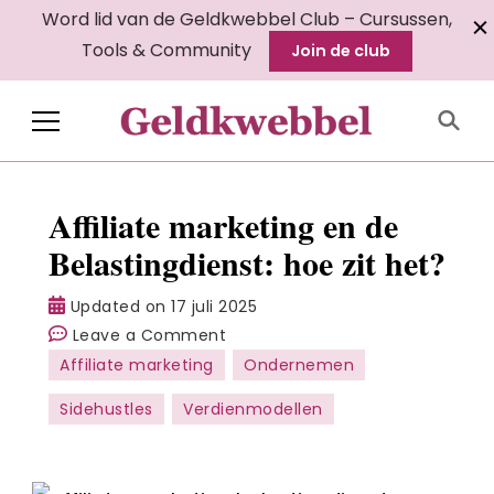
Word lid van de Geldkwebbel Club – Cursussen,
Tools & Community
Join de club
Geldkwebbel
Affiliate marketing en de
Belastingdienst: hoe zit het?
Updated on
17 juli 2025
on
Leave a Comment
Affiliate
Affiliate marketing
Ondernemen
marketing
Sidehustles
Verdienmodellen
en
de
Belastingdienst: