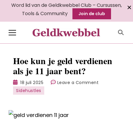
Word lid van de Geldkwebbel Club – Cursussen,
Tools & Community
Join de club
Geldkwebbel
Hoe kun je geld verdienen
als je 11 jaar bent?
on
18 juli 2025
Leave a Comment
Hoe
Sidehustles
kun
je
geld
verdienen
als