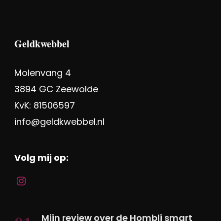
Mijn review over de Hombli smart
robotstofzuiger met dweilfunctie
van de Action
Geld verdienen met Vinted: de
complete gids
Review Super affiliate cursus van
Jennifer (Affiliate blogger): dit zit
erin
Mijn review over de elektrische auto
voor kinderen van de Action: is het