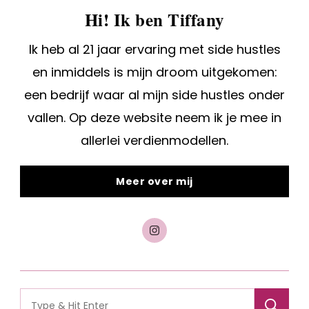
Search
for: