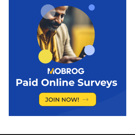
Geldkwebbel
Molenvang 4
3894 GC Zeewolde
KvK: 81506597
info@geldkwebbel.nl
Volg mij op: