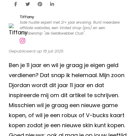
je
11
Tiffany
jaar
Side hustle expert met 21+ jaar ervaring. Runt meerdere
bent?
affiliate websites, een Vinted shop (pro) en een
membership "de Geldkwebbel Club".
Gepubliceerd op 18 juli 2025
Ben je 11 jaar en wil je graag je eigen geld
verdienen? Dat snap ik helemaal. Mijn zoon
Djordan wordt dit jaar 11 jaar en dat
inspireerde mij om dit artikel te schrijven.
Misschien wil je graag een nieuwe game
kopen, of wil je een robux of V-bucks kaart
kopen zodat je een nieuwe skin kunt kopen.
Goed nieuws: ook al mag je op jouw leeftijd