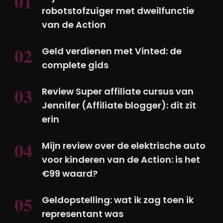
€99 waard?
Geldopstelling: wat ik zag toen ik
representant was
Populaire blogs
Hoe zit het met de verzendkosten
op Vinted?
24 augustus 2024
14 sidehustles die je vanuit huis
kunt doen
4 oktober 2023