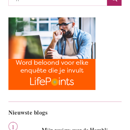
Nieuwste blogs
Mijn review over de Hombli
smart robotstofzuiger met
dweilfunctie van de Action
Geld verdienen met Vinted: de
complete gids
Review Super affiliate cursus van
Jennifer (Affiliate blogger): dit
zit erin