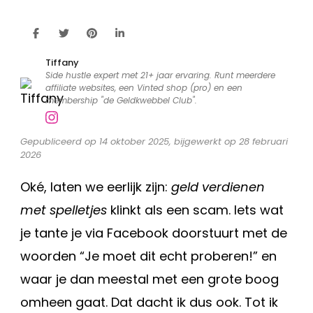
spelletjes:
klinkt
als
een
Tiffany
scam,
Side hustle expert met 21+ jaar ervaring. Runt meerdere
affiliate websites, een Vinted shop (pro) en een
maar
membership "de Geldkwebbel Club".
het
werkt
Gepubliceerd op 14 oktober 2025, bijgewerkt op 28 februari
écht
2026
Oké, laten we eerlijk zijn:
geld verdienen
met spelletjes
klinkt als een scam. Iets wat
je tante je via Facebook doorstuurt met de
woorden “Je moet dit echt proberen!” en
waar je dan meestal met een grote boog
omheen gaat. Dat dacht ik dus ook. Tot ik