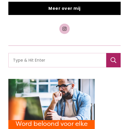
Meer over mij
Search
for: