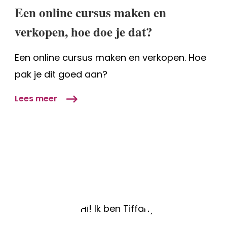
cursus
Een online cursus maken en
maken
verkopen, hoe doe je dat?
en
verkopen,
Een online cursus maken en verkopen. Hoe
hoe
doe
pak je dit goed aan?
je
dat?
Lees meer