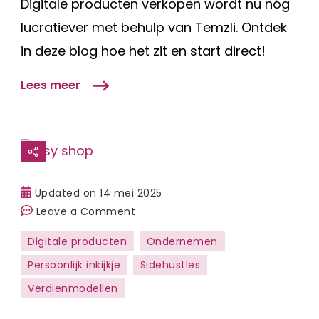
Digitale producten verkopen wordt nu nóg
lucratiever met behulp van Temzli. Ontdek
in deze blog hoe het zit en start direct!
Lees meer
Updated on
14 mei 2025
on
Leave a Comment
Update:
Digitale producten
Ondernemen
Hoe
Persoonlijk inkijkje
Sidehustles
gaat
het
Verdienmodellen
met