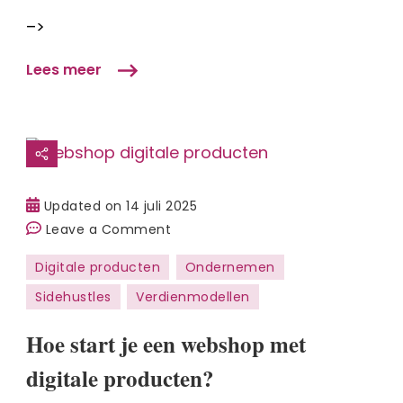
–>
Lees meer
Updated on
14 juli 2025
on
Leave a Comment
Hoe
Digitale producten
Ondernemen
start
Sidehustles
Verdienmodellen
je
een
Hoe start je een webshop met
webshop
met
digitale producten?
digitale