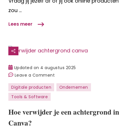
Vraag jij jezelf af of jij ook online producten
zou …
Lees meer
Updated on
4 augustus 2025
on
Leave a Comment
Hoe
Digitale producten
Ondernemen
verwijder
Tools & Software
je
een
Hoe verwijder je een achtergrond in
achtergrond
in
Canva?
Canva?