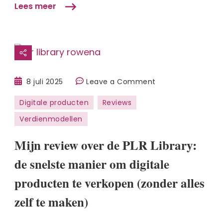
Lees meer
on
8 juli 2025
Leave a Comment
Mijn
Digitale producten
Reviews
review
Verdienmodellen
over
de
Mijn review over de PLR Library:
PLR
Library:
de snelste manier om digitale
de
producten te verkopen (zonder alles
snelste
zelf te maken)
manier
om