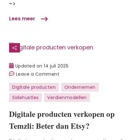
Hoeveel
–>
kosten
gaan
Lees meer
hieraf?
Updated on
14 juli 2025
on
Leave a Comment
Digitale
Digitale producten
Ondernemen
producten
Sidehustles
Verdienmodellen
verkopen
op
Digitale producten verkopen op
Temzli:
Beter
Temzli: Beter dan Etsy?
dan
Etsy?