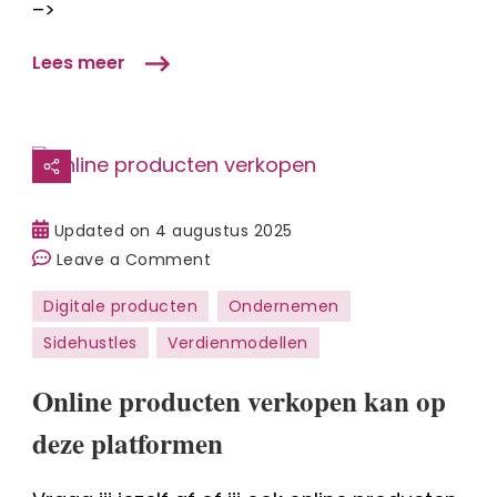
digitale
–>
producten
te
Lees meer
verkopen
(zonder
alles
zelf
te
Updated on
4 augustus 2025
maken)
on
Leave a Comment
Online
Digitale producten
Ondernemen
producten
Sidehustles
Verdienmodellen
verkopen
kan
Online producten verkopen kan op
op
deze
deze platformen
platformen