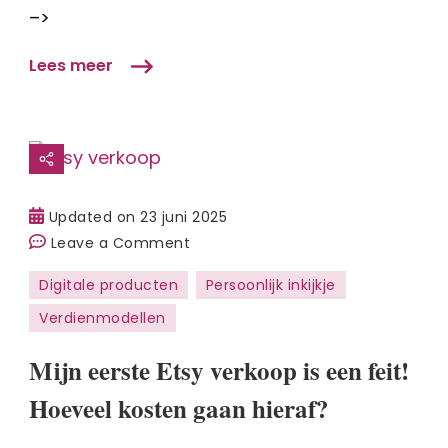
dit!
–>
Lees meer
Updated on
23 juni 2025
on
Leave a Comment
Mijn
Digitale producten
Persoonlijk inkijkje
eerste
Verdienmodellen
Etsy
verkoop
Mijn eerste Etsy verkoop is een feit!
is
een
Hoeveel kosten gaan hieraf?
feit!