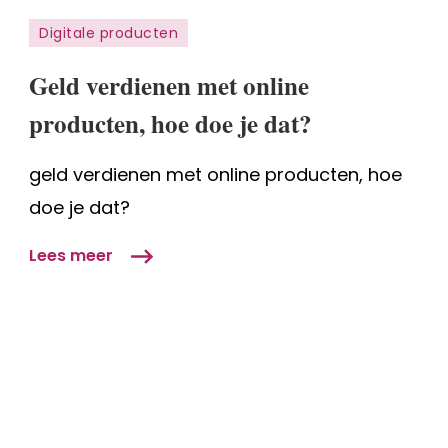
Geld
Digitale producten
verdienen
met
Geld verdienen met online
online
producten, hoe doe je dat?
producten,
hoe
geld verdienen met online producten, hoe
doe
je
doe je dat?
dat?
Lees meer