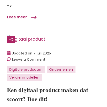
producten?
–>
Lees meer
Updated on
7 juli 2025
on
Leave a Comment
Een
Digitale producten
Ondernemen
digitaal
Verdienmodellen
product
maken
Een digitaal product maken dat
dat
scoort?
scoort? Doe dit!
Doe