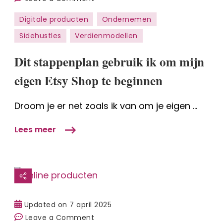
Dit
Digitale producten
Ondernemen
stappenplan
Sidehustles
Verdienmodellen
gebruik
ik
Dit stappenplan gebruik ik om mijn
om
mijn
eigen Etsy Shop te beginnen
eigen
Etsy
Droom je er net zoals ik van om je eigen …
Shop
te
Lees meer
beginnen
Updated on
7 april 2025
on
Leave a Comment