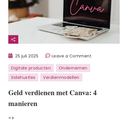
on
25 juli 2025
Leave a Comment
Geld
Digitale producten
Ondernemen
verdienen
Sidehustles
Verdienmodellen
met
Canva:
Geld verdienen met Canva: 4
4
manieren
manieren
–>