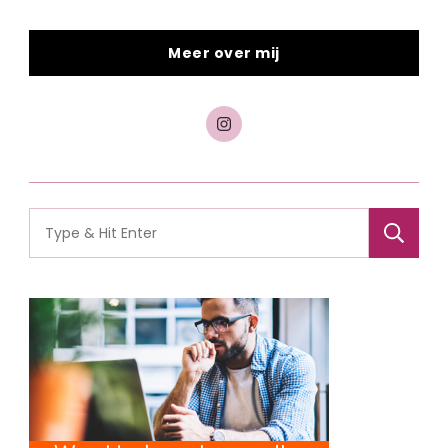
Meer over mij
Search
for: