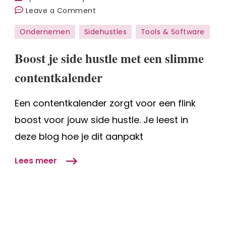
on
Leave a Comment
Boost
Ondernemen
Sidehustles
Tools & Software
je
side
Boost je side hustle met een slimme
hustle
contentkalender
met
een
Een contentkalender zorgt voor een flink
slimme
contentkalender
boost voor jouw side hustle. Je leest in
deze blog hoe je dit aanpakt
Lees meer