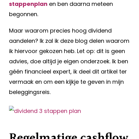
stappenplan
en ben daarna meteen
begonnen.
Maar waarom precies hoog dividend
aandelen? Ik zal ik deze blog delen waarom
ik hiervoor gekozen heb. Let op: dit is geen
advies, doe altijd je eigen onderzoek. Ik ben
géén financieel expert, ik deel dit artikel ter
vermaak en om een kijkje te geven in mijn
beleggingsreis.
Regelmatige cashflow