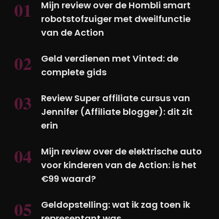
Mijn review over de Hombli smart
robotstofzuiger met dweilfunctie
van de Action
Geld verdienen met Vinted: de
complete gids
Review Super affiliate cursus van
Jennifer (Affiliate blogger): dit zit
erin
Mijn review over de elektrische auto
voor kinderen van de Action: is het
€99 waard?
Geldopstelling: wat ik zag toen ik
representant was