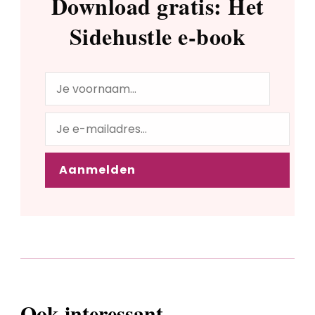
Download gratis: Het
Sidehustle e-book
Ook interessant