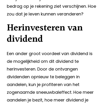
bedrag op je rekening ziet verschijnen. Hoe
zou dat je leven kunnen veranderen?
Herinvesteren van
dividend
Een ander groot voordeel van dividend is
de mogelijkheid om dit dividend te
herinvesteren. Door de ontvangen
dividenden opnieuw te beleggen in
aandelen, kun je profiteren van het
zogenaamde sneeuwbaleffect. Hoe meer
aandelen je bezit, hoe meer dividend je