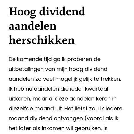
Hoog dividend
aandelen
herschikken
De komende tijd ga ik proberen de
uitbetalingen van mijn hoog dividend
aandelen zo veel mogelijk gelijk te trekken.
Ik heb nu aandelen die ieder kwartaal
uitkeren, maar al deze aandelen keren in
diezelfde maand uit. Het liefst zou ik iedere
maand dividend ontvangen (vooral als ik
het later als inkomen wil gebruiken, is