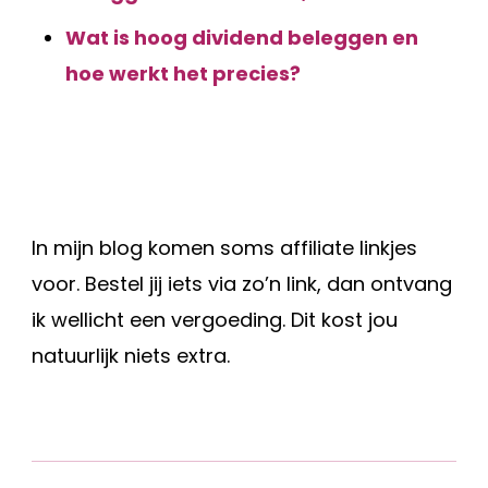
Wat is hoog dividend beleggen en
hoe werkt het precies?
In mijn blog komen soms affiliate linkjes
voor. Bestel jij iets via zo’n link, dan ontvang
ik wellicht een vergoeding. Dit kost jou
natuurlijk niets extra.