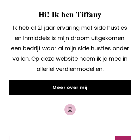
Hi! Ik ben Tiffany
Ik heb al 21 jaar ervaring met side hustles
en inmiddels is mijn droom uitgekomen:
een bedrijf waar al mijn side hustles onder
vallen. Op deze website neem ik je mee in
allerlei verdienmodellen.
Meer over mij