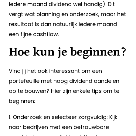
iedere maand dividend wel handig). Dit
vergt wat planning en onderzoek, maar het
resultaat is dan natuurlijk iedere maand
een fijne cashflow.
Hoe kun je beginnen?
Vind jij het ook interessant om een
portefeuille met hoog dividend aandelen
op te bouwen? Hier zijn enkele tips om te
beginnen:
1. Onderzoek en selecteer zorgvuldig: Kijk
naar bedrijven met een betrouwbare