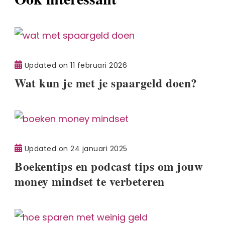
Updated on
11 februari 2026
Wat kun je met je spaargeld doen?
Updated on
24 januari 2025
Boekentips en podcast tips om jouw
money mindset te verbeteren