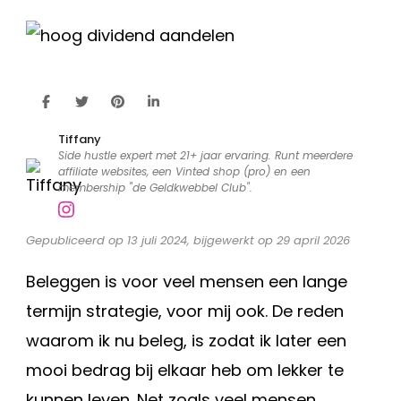
aandelen:
dit
zijn
voor
mij
de
Tiffany
Side hustle expert met 21+ jaar ervaring. Runt meerdere
voordelen
affiliate websites, een Vinted shop (pro) en een
membership "de Geldkwebbel Club".
Gepubliceerd op 13 juli 2024, bijgewerkt op 29 april 2026
Beleggen is voor veel mensen een lange
termijn strategie, voor mij ook. De reden
waarom ik nu beleg, is zodat ik later een
mooi bedrag bij elkaar heb om lekker te
kunnen leven. Net zoals veel mensen,