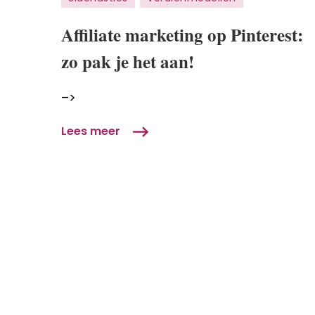
Pinterest:
Affiliate marketing op Pinterest:
zo
pak
zo pak je het aan!
je
het
–>
aan!
Lees meer