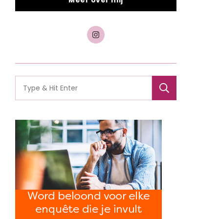
Meer over mij
Search
for: