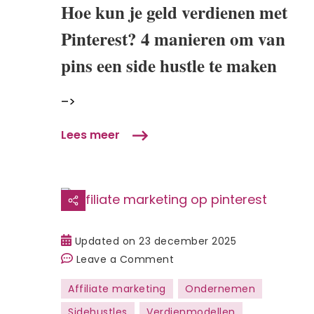
Hoe kun je geld verdienen met
geld
Pinterest? 4 manieren om van
verdienen
met
pins een side hustle te maken
Pinterest?
4
–>
manieren
om
Lees meer
van
pins
een
side
hustle
te
Updated on
23 december 2025
maken
on
Leave a Comment
Affiliate
Affiliate marketing
Ondernemen
marketing
Sidehustles
Verdienmodellen
op