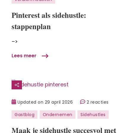
stappenplan
Pinterest als sidehustle:
stappenplan
–>
Lees meer
op
Updated on
29 april 2026
2 reacties
Maak
Gastblog
Ondernemen
Sidehustles
je
sidehustle
Maak je sidehustle succesvol met
succesvol