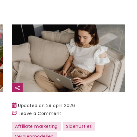
Updated on
29 april 2026
on
Leave a Comment
Pinterest
Affiliate marketing
Sidehustles
als
Verdienmodellen
sidehustle: