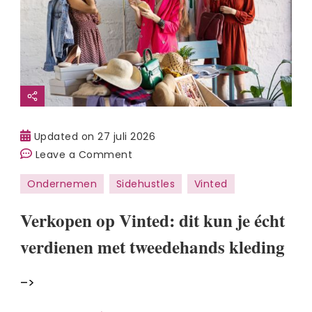
Updated on
27 juli 2026
on
Leave a Comment
Verkopen
Ondernemen
Sidehustles
Vinted
op
Vinted:
Verkopen op Vinted: dit kun je écht
dit
verdienen met tweedehands kleding
kun
je
–>
écht
verdienen