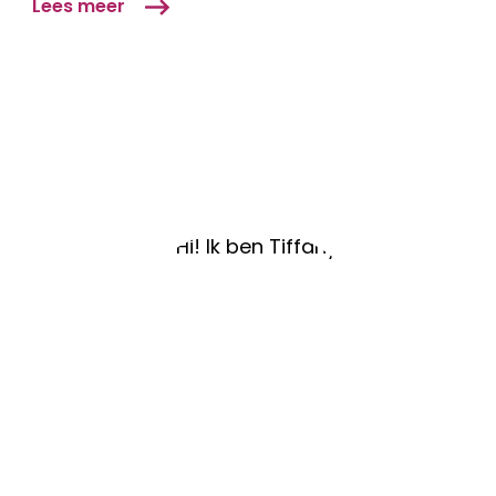
Lees meer
met
tweedehands
kleding