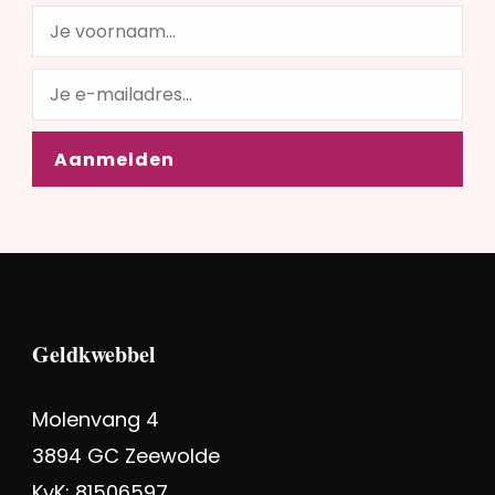
Geldkwebbel
Molenvang 4
3894 GC Zeewolde
KvK: 81506597