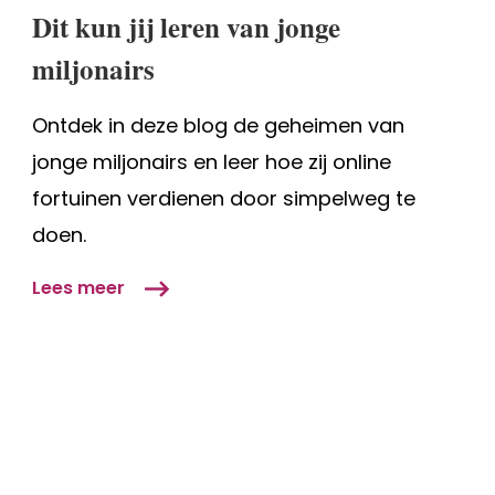
jij
Dit kun jij leren van jonge
leren
miljonairs
van
jonge
Ontdek in deze blog de geheimen van
miljonairs
jonge miljonairs en leer hoe zij online
fortuinen verdienen door simpelweg te
doen.
Lees meer