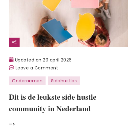
Updated on
29 april 2026
on
Leave a Comment
Dit
Ondernemen
Sidehustles
is
de
Dit is de leukste side hustle
leukste
community in Nederland
side
hustle
–>
community
in