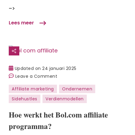
–>
Lees meer
Updated on
24 januari 2025
on
Leave a Comment
Hoe
Affiliate marketing
Ondernemen
werkt
Sidehustles
Verdienmodellen
het
Bol.com
Hoe werkt het Bol.com affiliate
affiliate
programma?
programma?