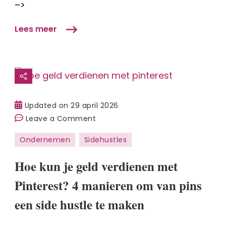
–>
manieren
die
Lees meer
écht
werken
Updated on
29 april 2026
on
Leave a Comment
Hoe
Ondernemen
Sidehustles
kun
je
Hoe kun je geld verdienen met
geld
Pinterest? 4 manieren om van pins
verdienen
met
een side hustle te maken
Pinterest?
4