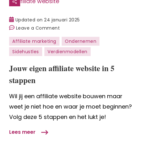
Updated on
24 januari 2025
on
Leave a Comment
Jouw
Affiliate marketing
Ondernemen
eigen
Sidehustles
Verdienmodellen
affiliate
website
Jouw eigen affiliate website in 5
in
5
stappen
stappen
Wil jij een affiliate website bouwen maar
weet je niet hoe en waar je moet beginnen?
Volg deze 5 stappen en het lukt je!
Lees meer