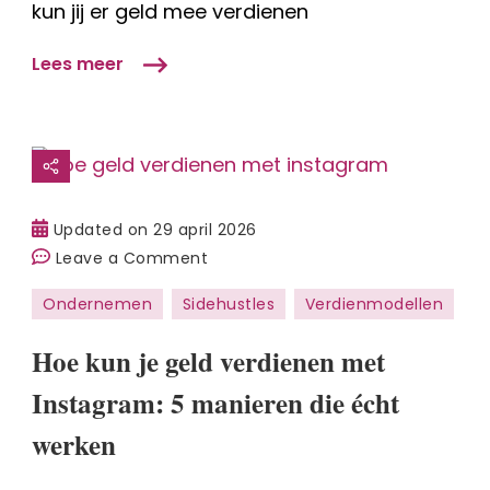
verdienen?
kun jij er geld mee verdienen
Lees meer
Updated on
29 april 2026
on
Leave a Comment
Hoe
Ondernemen
Sidehustles
Verdienmodellen
kun
je
Hoe kun je geld verdienen met
geld
Instagram: 5 manieren die écht
verdienen
met
werken
Instagram:
5