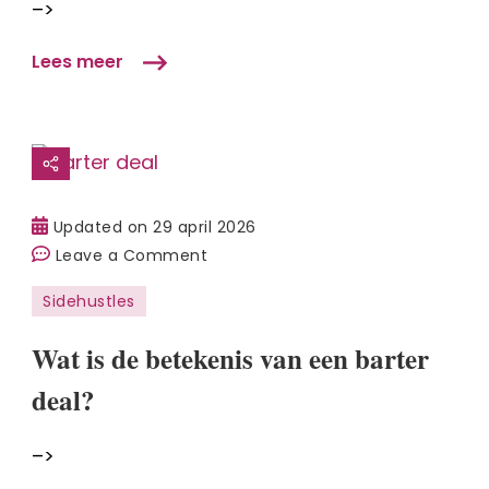
–>
manieren
om
Lees meer
van
pins
een
side
hustle
te
Updated on
29 april 2026
maken
on
Leave a Comment
Wat
Sidehustles
is
de
Wat is de betekenis van een barter
betekenis
deal?
van
een
–>
barter
deal?