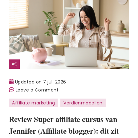
Updated on
7 juli 2026
on
Leave a Comment
Review
Affiliate marketing
Verdienmodellen
Super
affiliate
Review Super affiliate cursus van
cursus
Jennifer (Affiliate blogger): dit zit
van
Jennifer