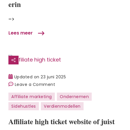
erin
(Affiliate
blogger):
–>
dit
zit
Lees meer
erin
Updated on
23 juni 2025
on
Leave a Comment
Affiliate
Affiliate marketing
Ondernemen
high
Sidehustles
Verdienmodellen
ticket
website
Affiliate high ticket website of juist
of
juist