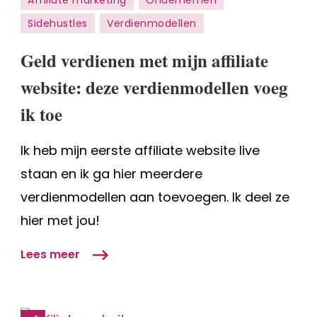
Affiliate marketing
Ondernemen
verdienen
Sidehustles
Verdienmodellen
met
mijn
Geld verdienen met mijn affiliate
affiliate
website:
website: deze verdienmodellen voeg
deze
ik toe
verdienmodellen
voeg
Ik heb mijn eerste affiliate website live
ik
staan en ik ga hier meerdere
toe
verdienmodellen aan toevoegen. Ik deel ze
hier met jou!
Lees meer