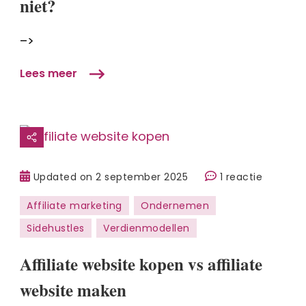
niet?
niet?
–>
Lees meer
op
Updated on
2 september 2025
1 reactie
Affiliate
Affiliate marketing
Ondernemen
website
Sidehustles
Verdienmodellen
kopen
vs
Affiliate website kopen vs affiliate
affiliate
website
website maken
maken