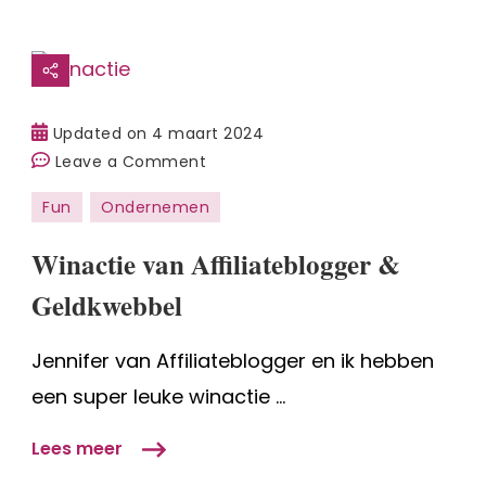
Updated on
4 maart 2024
on
Leave a Comment
Winactie
Fun
Ondernemen
van
Affiliateblogger
Winactie van Affiliateblogger &
&
Geldkwebbel
Geldkwebbel
Jennifer van Affiliateblogger en ik hebben
een super leuke winactie …
Lees meer