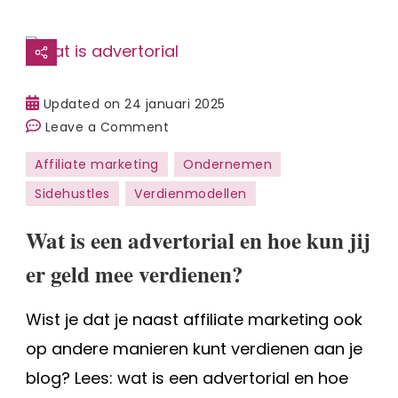
Updated on
24 januari 2025
on
Leave a Comment
Wat
Affiliate marketing
Ondernemen
is
Sidehustles
Verdienmodellen
een
advertorial
Wat is een advertorial en hoe kun jij
en
hoe
er geld mee verdienen?
kun
jij
Wist je dat je naast affiliate marketing ook
er
op andere manieren kunt verdienen aan je
geld
blog? Lees: wat is een advertorial en hoe
mee